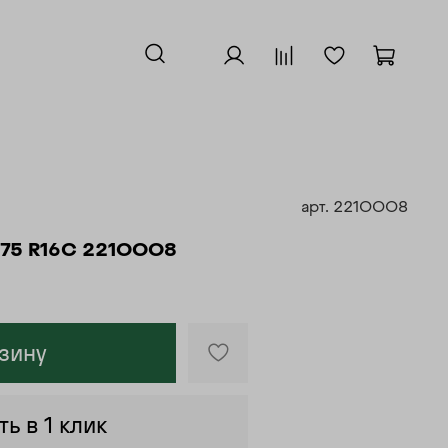
арт.
2210008
/75 R16С 2210008
зину
ть в 1 клик