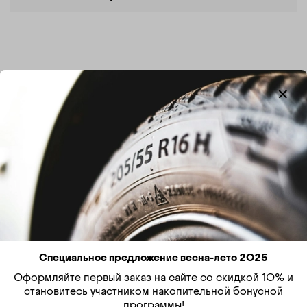
Характеристики
Производитель, бренд
Кама
Страна производителя
Россия
Типоразмер
385/65R22.5
Индекс нагрузки
Специальное предложение весна-лето 2025
164
Оформляйте первый заказ на сайте со скидкой 10% и
становитесь участником накопительной бонусной
Индекс скорости
программы!